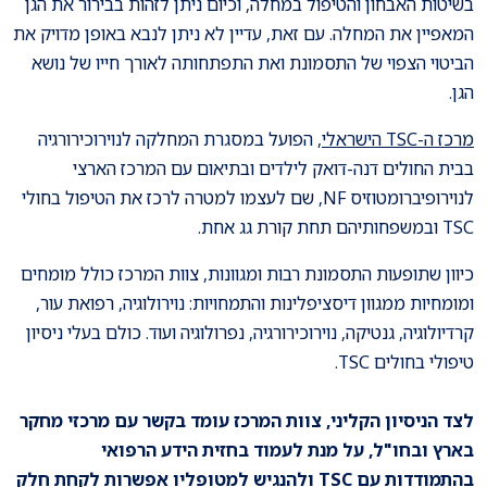
בשיטות האבחון והטיפול במחלה, וכיום ניתן לזהות בבירור את הגן
המאפיין את המחלה. עם זאת, עדיין לא ניתן לנבא באופן מדויק את
הביטוי הצפוי של התסמונת ואת התפתחותה לאורך חייו של נושא
הגן.
מרכז ה-TSC הישראלי
, הפועל במסגרת המחלקה לנוירוכירורגיה
בבית החולים דנה-דואק לילדים ובתיאום עם המרכז הארצי
לנוירופיברומטוזיס NF, שם לעצמו למטרה לרכז את הטיפול בחולי
TSC ובמשפחותיהם תחת קורת גג אחת.
כיוון שתופעות התסמונת רבות ומגוונות, צוות המרכז כולל מומחים
ומומחיות ממגוון דיסציפלינות והתמחויות: נוירולוגיה, רפואת עור,
קרדיולוגיה, גנטיקה, נוירוכירורגיה, נפרולוגיה ועוד. כולם בעלי ניסיון
טיפולי בחולים TSC.
לצד הניסיון הקליני, צוות המרכז עומד בקשר עם מרכזי מחקר
בארץ ובחו"ל, על מנת לעמוד בחזית הידע הרפואי
בהתמודדות עם TSC ולהנגיש למטופליו אפשרות לקחת חלק