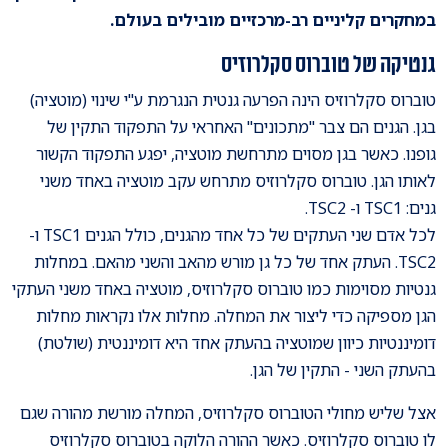
במחקרים קליניים רב-מרכזיים מובילים בעולם.
גנטיקה של טוברוס סקלרוזיס
טוברוס סקלרוזיס הינה הפרעה גנטית הנגרמת ע"י שינוי (מוטציה)
בגן. הגנים הם צבר "מתכונים" האחראי על התפקוד התקין של
גופנו. כאשר בגן מסוים מתרחשת מוטציה, יפגע התפקוד הקשור
לאותו הגן. טוברוס סקלרוזיס מתרחש עקב מוטציה באחד משני
גנים: TSC1 ו- TSC2.
לכל אדם שני העתקים של כל אחד מהגנים, כולל הגנים TSC1 ו-
TSC2. העתק אחד של כל גן מורש מהאב והשני מהאם. במחלות
גנטיות מסוימות כמו טוברוס סקלרוזיס, מוטציה באחד משני העתקי
הגן מספיקה כדי ליצור את המחלה. מחלות אלו נקראות מחלות
דומיננטיות כיוון שמוטציה בהעתק אחד היא דומיננטית (שולטת)
בהעתק השני - התקין של הגן.
אצל שליש מחולי הטוברוס סקלרוזיס, המחלה מורשת מהורה שגם
לו טוברוס סקלרוזיס. כאשר ההורה הלוקה בטוברוס סקלרוזיס