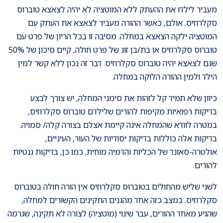
מעביר לילדו את ההעתק ללא המוטציה לא יהיה לצאצא טוברוס
סקלרוזיס. אולם, כאשר ההורה מעביר לצאצא את העתק עם
המוטציה ילקה הצאצא במחלה. מסיבה זו בכל הריון של פרט עם
טוברוס סקלרוזיס או בת/בן זוג של פרט חולה, קיים סיכון של 50%
שגם לצאצא יהיה טוברוס סקלרוזיס. דבר זה נכון ללא קשר למין
הילד ולמין ההורה הלוקה במחלה.
כיוון שלא תמיד קל לזהות את סימני המחלה, יש צורך לבצע
בדיקות רפואיות מקיפות להורים שלילדם טוברוס סקלרוזיס,
במטרה לוודא שהמחלה אינה קיימת אצלם בצורה קלה/ סמויה.
בדיקות אלה כוללות בדיקות יסודיות של העור, העיניים,
אולטרה-סאונד של הכליות והדמיה מוחית. כמו כן, בדיקות גנטיות
להורים.
לשני שליש מהחולים בטוברוס סקלרוזיס אין הורה חולה בטוברוס
סקלרוזיס. במצב כזה אחד מהגנים התקינים הקשורים למחלה,
שהגיע מאחד ההורים, עבר שינוי (מוטציה) לצורה לא תקינה, שגרמה