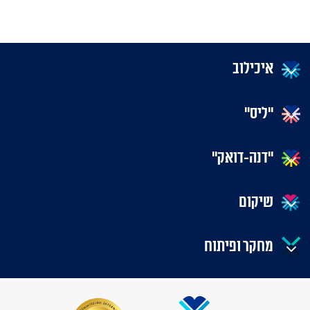
איכילוב
"ליס"
"דנה-דואק"
שיקום
מחקר ופיתוח