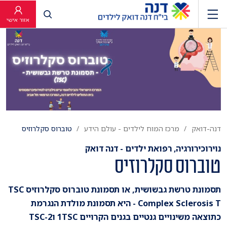
פתח חיפוש
אזור אישי
דנה-דואק
מרכז המוח לילדים - עולם הידע
טוברוס סקלרוזיס
נוירוכירורגיה, רפואת ילדים - דנה דואק
טוברוס סקלרוזיס
תסמונת טרשת גבשושית, או תסמונת טוברוס סקלרוזיס TSC
- Complex Sclerosis T היא תסמונת מולדת הנגרמת
כתוצאה משינויים גנטיים בגנים הקרויים 1TSC ו2-TSC