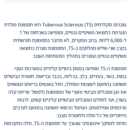
טוברוס סקלרוזיס (Tuberous Sclerosis (TS היא תסמונת מולדת
הנגרמת כתוצאה משינויים גנטיים, ומופיעה בשכיחות של 1
ל-6,000 לידות. ברוב המקרים, לא מדובר בתסמונת תורשתית:
בקרב שני-שליש מהלוקים ב-TS, התסמונת נוצרת כתוצאה
משינויים גנטיים הנוצרים בתהליך התפתחות העובר.
תסמונת ה-TS מופיעה במגוון ביטויים קליניים במערכות הגוף:
במוח, בעור, בעיניים, בלב, בכליות, בכבד ובריאות. חומרת הביטויים
משתנה בהתאם לעוצמת המחלה, החל באנשים בריאים הנושאים
את הגן וסובלים מביטוי מזערי של התסמונת (למשל: פריחה קלה
בעור), ועד לחולים הסובלים מביטויים קליניים קשים, לרבות
פרכוסים אפילפטים. הטיפול הרפואי משתנה בהתאם לצרכים
הייחודיים של כל חולה ולחומרת מצבו.
הודות למחקר אינטנסיבי שנערך על תסמונת ה-TS, חלה התקדמות