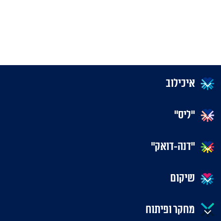
איכילוב
"ליס"
"דנה-דואק"
שיקום
מחקר ופיתוח