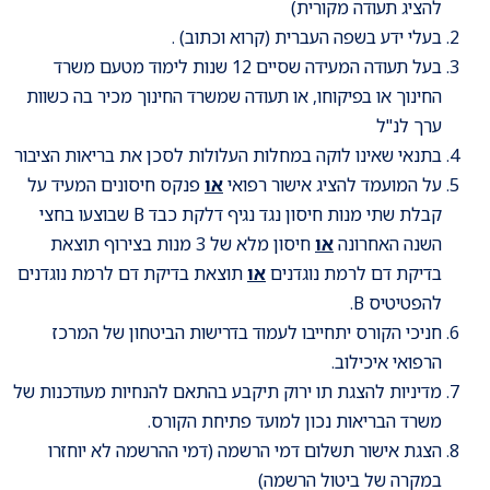
להציג תעודה מקורית)
בעלי ידע בשפה העברית (קרוא וכתוב) .
בעל תעודה המעידה שסיים 12 שנות לימוד מטעם משרד
החינוך או בפיקוחו, או תעודה שמשרד החינוך מכיר בה כשוות
ערך לנ"ל
בתנאי שאינו לוקה במחלות העלולות לסכן את בריאות הציבור
על המועמד להציג אישור רפואי
או
פנקס חיסונים המעיד על
קבלת שתי מנות חיסון נגד נגיף דלקת כבד B שבוצעו בחצי
השנה האחרונה
או
חיסון מלא של 3 מנות בצירוף תוצאת
בדיקת דם לרמת נוגדנים
או
תוצאת בדיקת דם לרמת נוגדנים
להפטיטיס B.
חניכי הקורס יתחייבו לעמוד בדרישות הביטחון של המרכז
הרפואי איכילוב.
מדיניות להצגת תו ירוק תיקבע בהתאם להנחיות מעודכנות של
משרד הבריאות נכון למועד פתיחת הקורס.
הצגת אישור תשלום דמי הרשמה (דמי ההרשמה לא יוחזרו
במקרה של ביטול הרשמה)