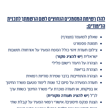
להלן רשימת המסמכים הנחוצים לשם הרשמתך לתכנית
הלימודים:
שאלון למועמד (מצורף)
תמונת פספורט
צילום תעודת זיהוי כולל הספח המעיד על אזרחות/ תושבות
ישראלית (
יש להציג מקור
)
הצהרה על היעדר רישום פלילי
הצהרת בריאות
הצהרה והתחייבות בדבר שמירת סודיות רפואית
תעודה המעידה על סיום 12 שנות לימוד מטעם משרד החינוך
או בפיקוחו, או תעודה מוכרת ע"י משרד החינוך כשוות ערך
לנ"ל (
יש להציג תעודה מקורית
)
הצגת פנקס חיסונים/ אישורי רפואי המעיד על קבלת שתי