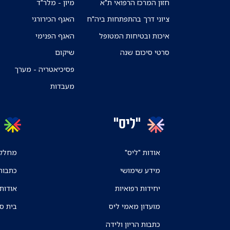
חזון המרכז הרפואי ת"א
מיון - מלר"ד
ציוני דרך בהתפתחות ביה"ח
האגף הכירורגי
איכות ובטיחות המטופל
האגף הפנימי
סרטי סיכום שנה
שיקום
פסיכיאטריה - מערך
מעבדות
"ליס"
אודות "ליס"
מחלקו
מידע שימושי
כתבות
יחידות רפואיות
אודות
מועדון מאמי ליס
בית ס
כתבות הריון ולידה