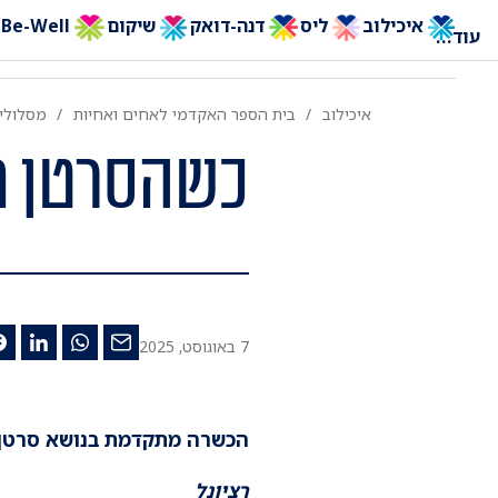
איכילוב
ליס
דנה-דואק
שיקום
Be-Well
עוד
...
איכילוב
בית הספר האקדמי לאחים ואחיות
מסלולים
כשהסרטן מ
7 באוגוסט, 2025
הכשרה מתקדמת בנושא סרטן 
רציונל