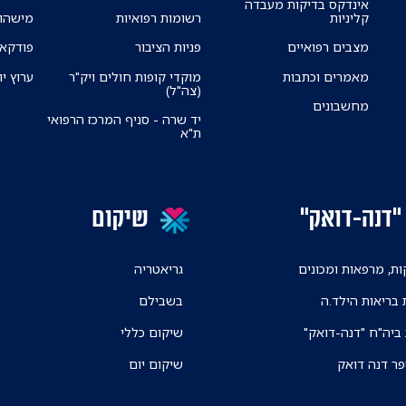
אינדקס בדיקות מעבדה
קליניות
רשומות רפואיות
מישהו 
מצבים רפואיים
פניות הציבור
פודקאס
מאמרים וכתבות
מוקדי קופות חולים ויק"ר
ערוץ יו
(צה"ל)
מחשבונים
יד שרה - סניף המרכז הרפואי
ת"א
"דנה-דואק"
שיקום
ת, מרפאות ומכונים
גריאטריה
 בריאות הילד.ה
בשבילם
 ביה"ח "דנה-דואק"
שיקום כללי
פר דנה דואק
שיקום יום