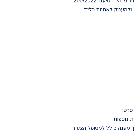
מניעת סיבוכי טיפול, ליווי במסע המחלה וההחלמה וגם ליווי בסוף חיים. הקורס גובש ברוח חוזר מנהל הסיעוד 200/2022,
ולהעניק לאחיות כלים
 סרטן
ת נוספות
רך מענה כולל למטופל הצעיר