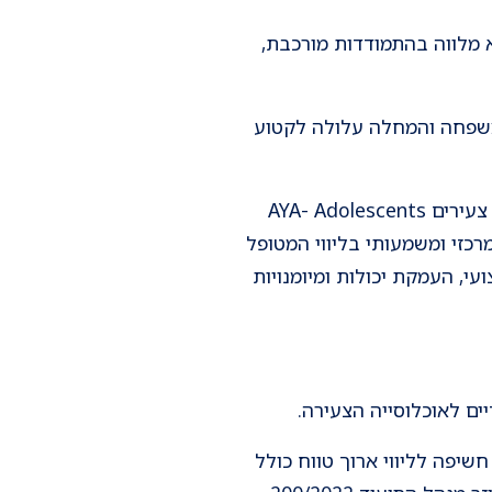
עת באנשים בכל קבוצות הגיל, אך כאשר היא מופיעה בגיל צעיר 18- 45, היא מלווה בהתמודדות מורכבת,
 משפחה והמחלה עלולה לקטוע
בשנים האחרונות מתבססת ההכרה בעולם ובישראל בצורך בבניית שירותיים ייעודיים לחולים צעירים AYA- Adolescents
בך מרכזי ומשמעותי בליווי המטופל
י, העמקת יכולות ומיומנויות
יים לאוכלוסייה הצעירה.
שיפה לליווי ארוך טווח כולל