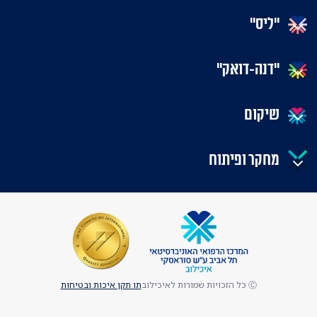
"ליס"
"דנה-דואק"
שיקום
מחקר ופיתוח
Ⓒ כל הזכויות שמורות לאיכילוב
תו תקן איכות ובטיחות