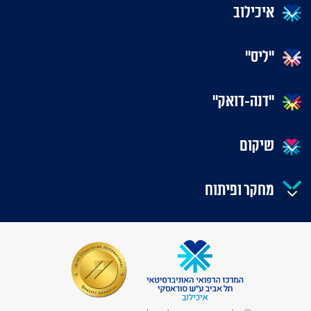
איכילוב
"ליס"
"דנה-דואק"
שיקום
מחקר ופיתוח