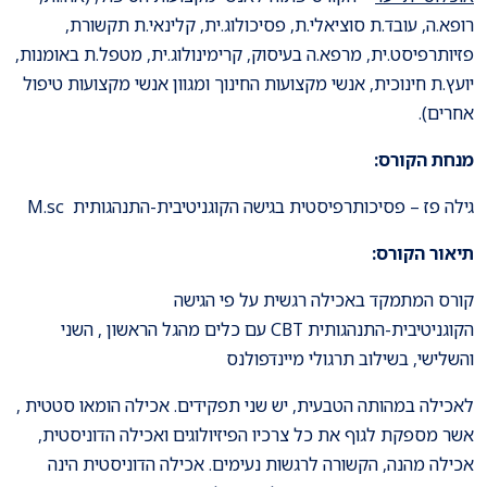
רופא.ה, עובד.ת סוציאלי.ת, פסיכולוג.ית, קלינאי.ת תקשורת,
פזיותרפיסט.ית, מרפא.ה בעיסוק, קרימינולוג.ית, מטפל.ת באומנות,
יועץ.ת חינוכית, אנשי מקצועות החינוך ומגוון אנשי מקצועות טיפול
אחרים).
מנחת הקורס:
גילה פז – פסיכותרפיסטית בגישה הקוגניטיבית-התנהגותית M.sc
תיאור הקורס:
קורס המתמקד באכילה רגשית על פי הגישה
הקוגניטיבית-התנהגותית CBT עם כלים מהגל הראשון , השני
והשלישי, בשילוב תרגולי מיינדפולנס
לאכילה במהותה הטבעית, יש שני תפקידים. אכילה הומאו סטטית ,
אשר מספקת לגוף את כל צרכיו הפיזיולוגים ואכילה הדוניסטית,
אכילה מהנה, הקשורה לרגשות נעימים. אכילה הדוניסטית הינה