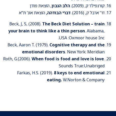
קורנפילד ק, (2009).
הלב הנבון
, הוצאת מודן
דר' ארבל ק, (2016).
דברי הבודהה,
הוצאת אונ' ת"א
Beck, J, S, (2008).
The Beck Diet Solution – train
your brain to think like a thin person
. Alabama,
USA :Oxmoor house Inc.
Beck, Aaron T. (1979).
Cognitive therapy and the
emotional disorders
. New York: Meridian
Roth, G.(2006).
When food is food and love is love
.
Sounds True:Unabriged
Farkas, H.S. (2019).
8 keys to end emotional
eating.
W.Norton & Company