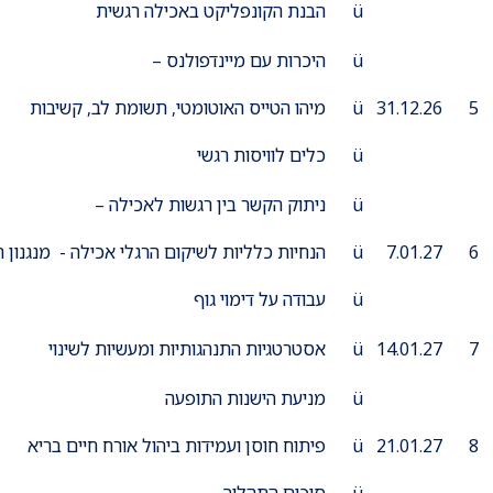
ü הבנת הקונפליקט באכילה רגשית
ü היכרות עם מיינדפולנס –
5
31.12.26
ü מיהו הטייס האוטומטי, תשומת לב, קשיבות
ü כלים לוויסות רגשי
ü ניתוק הקשר בין רגשות לאכילה –
6
7.01.27
ü הנחיות כלליות לשיקום הרגלי אכילה - מנגנון הרעב ושובע
ü עבודה על דימוי גוף
7
14.01.27
ü אסטרטגיות התנהגותיות ומעשיות לשינוי
ü מניעת הישנות התופעה
8
21.01.27
ü פיתוח חוסן ועמידות ביהול אורח חיים בריא
ü סיכום התהליך