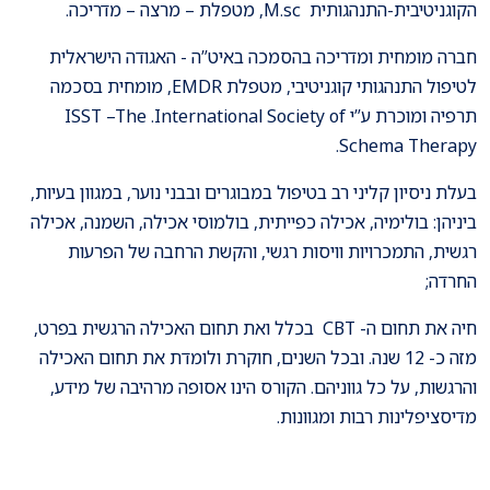
הקוגניטיבית-התנהגותית M.sc, מטפלת – מרצה – מדריכה.
חברה מומחית ומדריכה בהסמכה באיט”ה - האגודה הישראלית
לטיפול התנהגותי קוגניטיבי, מטפלת EMDR, מומחית בסכמה
תרפיה ומוכרת ע”י ISST –The .International Society of
Schema Therapy.
בעלת ניסיון קליני רב בטיפול במבוגרים ובבני נוער, במגוון בעיות,
ביניהן: בולימיה, אכילה כפייתית, בולמוסי אכילה, השמנה, אכילה
רגשית, התמכרויות וויסות רגשי, והקשת הרחבה של הפרעות
החרדה;
חיה את תחום ה- CBT בכלל ואת תחום האכילה הרגשית בפרט,
מזה כ- 12 שנה. ובכל השנים, חוקרת ולומדת את תחום האכילה
והרגשות, על כל גווניהם. הקורס הינו אסופה מרהיבה של מידע,
מדיסציפלינות רבות ומגוונות.