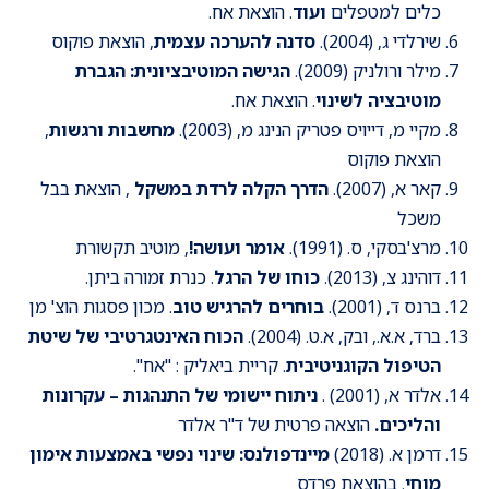
כלים למטפלים
ועוד
. הוצאת אח.
שירלדי ג, (2004).
סדנה להערכה עצמית
, הוצאת פוקוס
מילר ורולניק (2009).
הגישה המוטיבציונית: הגברת
מוטיבציה לשינוי
. הוצאת אח.
מקיי מ, דייויס פטריק הנינג מ, (2003).
מחשבות ורגשות
,
הוצאת פוקוס
קאר א, (2007).
הדרך הקלה לרדת במשקל
, הוצאת בבל
משכל
מרצ'בסקי, ס. (1991).
אומר ועושה!
, מוטיב תקשורת
דוהינג צ, (2013).
כוחו של הרגל
. כנרת זמורה ביתן.
ברנס ד, (2001).
בוחרים להרגיש טוב
. מכון פסגות הוצ' מן
ברד, א.א., ובק, א.ט. (2004).
הכוח האינטגרטיבי של שיטת
הטיפול הקוגניטיבית
. קריית ביאליק : "אח".
אלדר א, (2001) .
ניתוח יישומי של התנהגות – עקרונות
והליכים.
הוצאה פרטית של ד"ר אלדר
דרמן א. (2018)
מיינדפולנס: שינוי נפשי באמצעות אימון
מוחי
. בהוצאת פרדס