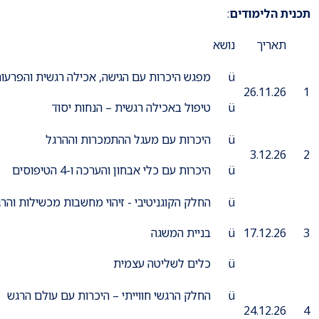
תכנית הלימודים
:
תאריך
נושא
ü מפגש היכרות עם הגישה, אכילה רגשית והפרעות אכילה
26.11.26
1
ü טיפול באכילה רגשית – הנחות יסוד
ü היכרות עם מעגל ההתמכרות וההרגל
3.12.26
2
ü היכרות עם כלי אבחון והערכה ו-4 הטיפוסים
ü החלק הקוגניטיבי - זיהוי מחשבות מכשילות והרגלי חשיבה
3
17.12.26
ü בניית המשגה
ü כלים לשליטה עצמית
ü החלק הרגשי חווייתי – היכרות עם עולם הרגש
24.12.26
4