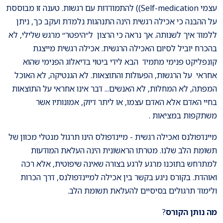
עצמי Self-medication)) להתמודדות עם רגשות. טענה זו מבוססת
על ההבנה כי אכילה רגשית הינה התנהגות נלמדת ועקב כך, ניתן
ללמוד איך לשנותה. אך נראה כי הרצון ל״היפטר״ מרגש שלילי, לא
בהכרח יוביל לסיום האכילה הרגשית. אכילה רגשית מייצגת
קונפליקט פנימי מתמיד הבא לידי ביטוי בדיאלוג הפנימי שהוא
אחראי על הרגשות, הפעולות והתוצאות. לא הגנטיקה, לא האוכל
המפתה, לא המחלות, לא האנשים... דבר אינו אחראי על התוצאות
בחיי האדם אלא האדם עצמו, או ליתר דיוק, אמונותיו אשר
משתקפות במציאות .
מיינדפולנס ואכילה רגשית - מיינדפולס הינו תרגול מנטלי מכוון של
תשומת הלב שלנו. מטרתו הראשונית הינה העלאת המודעות
למתרחש בתוכנו מרגע לרגע בצורה שאינה שיפוטית, אלא רכה
ואוהדת. בקורס ניגע בקשר בין אכילה למיינדפולנס, דרך הכרות
ולימוד תרגולים בסיסיים להעלאת תשומת הלב.
מה נותן הקורס
?