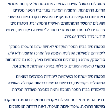
מטופלים במעגל החיים. ההכשרה מתבססת על עקרונות ממדעי
החיים, ההתנהגות, הרפואה והסיעוד. בוגרי בית הספר מכירים
באחריותם המקצועית, מתפקדים ומנהיגים בקרב הצוות הסיעודי
ופועלים להמשך התפתחותם האישית והמקצועית. הסטודנטים
מוכשרים להתמודד עם אתגרי המחר ע”י חשיבה ביקורתית, חיפוש
מידע ועידוד למידה עצמית.
הסטודנטים בבית הספר האקדמי לאחיות
שלנו נחשפים במהלך
לימודיהם לפעילות הקלינית הענפה של המרכז הרפואי ת”א ע”ש
סוראסקי, שהוא מן הגדולים והמפותחים בארץ, כמו גם להתמחות
במקרי טראומה המוניים, פעילות במרכז השתלות משולב וכו'.
הסטודנטים ישתתפו בפעילויות לימודיות במרכזים רפואיים
המטפלים בקשישים, בבריאות הנפש ובבריאות הקהילה. האווירה
הלימודית בבית הספר תומכת וחמה בסביבה מעודדת הצלחה
.
בבית הספר מתקיימת פעילות אקדמית ומחקרית ענפה הממוקדת
בשיפור ההוראה, שיפור איכות הטיפול, דאגה לרווחת המטופלים