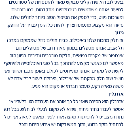
באיכילוב היא שדה קליני מבוקש מאוד להתנסויות של סטודנטים
לסיעוד. אנחנו משתמשים בטכנולוגיות מתקדמות, כמו רובוטים
ומערכות ניווט, כדי לספק את הטיפול הטוב ביותר לחולים שלנו.
סיעוד הוא מקצוע מתפתח וצריך להיות כל הזמן עם יד על הדופק.
גיוון
זה חלק מהכוח שלנו באיכילוב. כבית חולים גדול שממוקם במרכז
תל אביב, אנחנו מטפלים במגוון מאוד רחב של מטופלים וגם
אינספור של מקרים רפואיים, חלקם מורכבים ונדירים. הגיוון הזה
מאפשר לנו כאנשי מקצוע להתחכך בכל סוגי האוכלוסייה ולהיחשף
לקשת של מקרים. אנחנו מתייחסים לכולם באופן מכבד ושיווני ואני
חושב שזה חלק מהקסם של איכילוב, היכולת לעזור לכל אדם לא
משנה מאיזה רקע, מעמד חברתי או מקום הוא מגיע.
אדרנלין
אדרנלין הוא הסיבה שאני כל כך אוהב את העבודה הזו. בלעדיו אי
אפשר לעבוד בחדר ניתוח, שהוא לא מקום לבעלי לב חלש. בכל רגע
נתון המצב יכול להשתנות מקצה אחד לשני, מאפס למאה. אני יכול
להתחיל בוקר ברוגע, ותוך חמש דקות יש אירוע חירום והכל