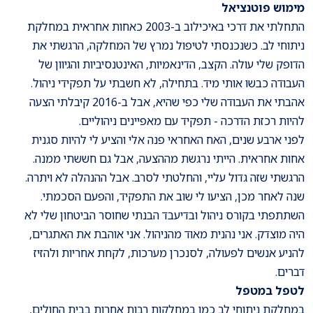
מימוש פוטנציאל
התחלתי את דרכי באיכילוב ב-2003 כאחות אחראית במחלקת
ניתוחי לב. כשנכנסתי לטיפול נמרץ של המחלקה, הרגשתי את
הדופק שלי עולה. הקצב, הדינאמיות, האינטנסיביות והגיוון של
העבודה כבשו אותי מיד. בתחילה, לא חשבתי על תפקידי ניהול.
אהבתי את העבודה שלי כפי שהיא, אבל ב-2016 קיבלתי הצעה
להיות רכזת הדרכה - תפקיד עם מאפיינים ניהוליים.
לפני ארבע שנים, האח האחראי פנה אלי והציע לי להיות סגנית
אחות אחראית. הייתי נרגשת מההצעה, אבל גם חששתי ממנה.
הרגשתי שזה גדול עליי, והחלטתי לסרב. אבל ההנהלה לא ויתרה.
שנה לאחר מכן, הציעו לי שוב את התפקיד, והפעם הסכמתי.
השתתפתי בקורס ניהול ובדיעבד הבנתי שחוסר הביטחון שלי לא
היה מוצדק. אני נהנית מאוד מהניהול. אני אוהבת את האתגרים,
להניע אנשים לפעולה, לסנכרן מערכות, לקחת אחריות ולהזיז
דברים.
לטפל במטפל
במחלקת ניתוחי לב כמו במחלקות רבות אחרות בבית החולים,