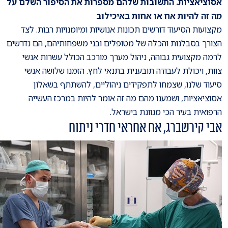
אסוציאציות. התשובות שלהם מספרות את הסיפור השלם על
מה זה להיות אח או אחות באיכילוב
מקצועות הסיעוד דורשים תכונות אנושיות ומיומנויות רבות. לצד
הצורך בסבלנות והכלה של מטופלים ובני משפחותיהם, הם נדרשים
לרמה מקצועית גבוהה, ניהול מערך מורכב הכולל עשרות אנשי
צוות, ויכולת לעבודה תובענית בתנאי לחץ. הזמנו שלושה אנשי
סיעוד שלנו, שצמחו לתפקידים ניהוליים, להשתתף בשאלון
אסוציאציות, ושמענו מהם מה זה אומר להיות במרכז העשייה
הרפואית בעיר הכי מגוונת בישראל.
אבי קירשברג, אח אחראי חדרי ניתוח