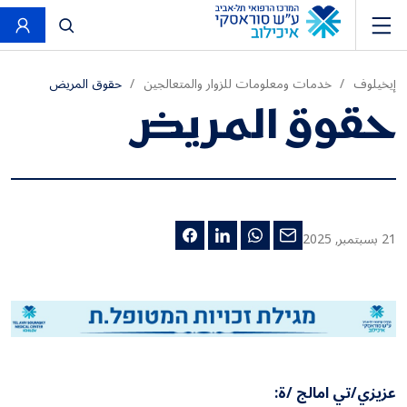
פתח חיפוש
إيخيلوف
خدمات ومعلومات للزوار والمتعالجين
حقوق المريض
حقوق المريض
21 بسبتمبر, 2025
عزيزي/تي امالج /ة: