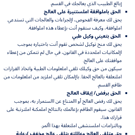
إبالغ الطبيب الذي يعالجك في القسم.
الحق باملوافقة املستنيرة على العالج
يحق لك معرفة الفحوص، اإلجراءات والعالجات التي تستدعي
املوافقة، وكيف ستقوم أنت بإعطاء هذه املوافقة.
الحق بتعيني وكيل طبي
يحق لك منح توكيل لشخص تقوم أنت باختياره بموجب
اإلمكانيات املحددة في القانون، في حال لم تتمكن من إعطاء
موافقتك على العالج.
سيكون من حق وكيلك تلقي املعلومات الطبية واتخاذ القرارات
املتعلقة بالعالج الحقا. باإلمكان تلقي املزيد من املعلومات من
طاقم القسم.
الحق برفض/ إيقاف العالج
يحق لك رفض العالج أو االمتناع عن االستمرار به، بموجب
القانون. سيقوم الطاقم بإعالمك بالنتائج املمكنة املترتبة على
قرارك هذا،
وبالتزامات املستشفى املتعلقة بهذا األمر.
حق متلقي العالج وعائلته بتلقي عالج مخفف )رعاية