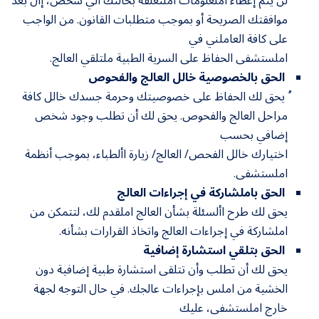
لن يتم إعطاء املعلومات املتعلقة بحالتك ألي شخص، إال بعد
موافقتك الصريحة أو بموجب متطلبات القانون. من الواجب
على كافة العاملني في
املستشفى الحفاظ على السرية الطبية ملتلقي العالج.
الحق بالخصوصية خالل العالج والفحوص
ُ يحق لك الحفاظ على خصوصيتك وحرمة جسدك خالل كافة
مراحل العالج والفحوص. يحق لك أن تطلب وجود شخص
إضافي بحسب
اختيارك خالل الفحص/ العالج/ زيارة األطباء، بموجب أنظمة
املستشفى.
الحق باملشاركة في إجراءات العالج
يحق لك طرح األسئلة بشأن العالج املقدم لك، لتتمكن من
املشاركة في إجراءات العالج واتخاذ القرارات بشأنه.
الحق بتلقي استشارة إضافية
يحق لك أن تطلب وأن تتلقى استشارة طبية إضافية دون
الخشية من املس بإجراءات عالجك. في حال التوجه لجهة
خارج املستشفى، عليك