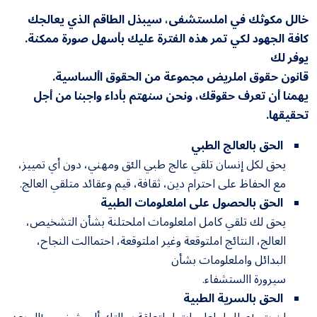
خالل مكوثك في املستشفى، سيبذل الطاقم الذي يعالجك
كافة الجهود لكي تمر هذه الفترة عليك بأسهل صورة ممكنة.
يوفر لك
قانون حقوق املريض مجموعة من الحقوق األساسية.
يهمنا أن تعرف حقوقك، ونحن سنهتم بأداء واجبنا من أجل
تحقيقها.
الحق بالعالج الطبي
يحق لكل إنسان تلقي عالج طبي الئق ومهني، دون أي تمييز،
مع الحفاظ على احترام دين، ثقافة، قيم وعقائد متلقي العالج.
الحق بالحصول على املعلومات الطبية
يحق لك تلقي كامل املعلومات املحتلنة بشأن التشخيص،
العالج، النتائج املتوقعة وغير املتوقعة، احتماالت النجاح،
البدائل واملعلومات بشأن
سيرورة االستشفاء.
الحق بالسرية الطبية