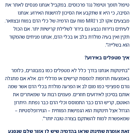
טיפול תומך וטיפול נגד פרכוסים. במקביל אנחנו מנסים לאתר את
הסיבה, כי היא זו שתקבע את הסיכון להישנות האירוע. אנחנו
מבצעים אקו לב ו־MRI מוח עם הדמיה של כלי הדם במוח ובצוואר.
לעיתים נדירות נבצע גם בירור לשלילת קרישיות יתר. אם הכול
תקין ואין בעיה מולדת בלב או בכלי הדם, אנחנו מניחים שהמקור
הוא בשלייה".
איך מטפלים באירוע?
"בתינוקות אנחנו בדרך כלל לא מטפלים כמו במבוגרים, כלומר
באמצעות תרופות להמסת קרישים או מדללי דם. אלא אם מתגלה
גורם ספציפי כמו מום לב או הפרעה מולדת בכלי הדם אשר שמה
אותם בסיכון לאירועים חוזרים. פעמים רבות עד שמאתרים את
האוטם, קריש הדם כבר התמוסס וכלי הדם כבר נפתח. היתרון
הגדול אצל תינוקות הוא הגמישות המוחית – הנוירופלסטיות –
שמאפשרת למוח להשתקם בצורה טובה יותר".
זאת אומרת שתינוק שראו בהדמיה שיש לו אזור שלם שנפגע