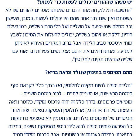
יש משהו שההורים יכולים לעשות כדי למנוע?
"התשובה היא לא, וזה אחד הדברים שאנחנו אומרים להורים שזו לא
אשמתם ואין שום דבר אחר שהם היו יכולים לעשות. כמובן, שעישון
וכל מחלה שמשפיעה על השלייה ועל כלי הדם בשלייה, כמו רעלת
היריון, דלקת או זיהום בשלייה, יכולים להעלות את הסיכון לשבץ
מוחי איסכמי סביב הלידה. אבל ברוב המקרים האירוע לא ניתן
למניעה, ואנחנו רואים את זה גם אצל נשים צעירות ובריאות עם
שלייה שנראית תקינה לחלוטין".
מהם הסימנים בתינוק שנולד ונראה בריא?
"הלידה יכולה להיות תקינה לחלוטין, ואז בדרך כלל לקראת סוף
היממה הראשונה, או השנייה לחיים – לרוב ביממה השנייה –
מופיעים פרכוסים. בדרך כלל זה יהיה פרכוס מוקדי, כלומר נראה
קפיצות של היד או הרגל, או לחלופין הפסקות נשימה, שזה אחד
הביטויים של פרכוסים בילודים. זהו תסמין לא ספציפי בתינוקות;
כל הפרעה מוחית יכולה לבוא לידי ביטוי בהפסקת נשימה, בירידה
בתיאבון, בירידה בערנות או בישנוניות. אבל פרכוס מוקדי תמיד