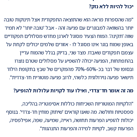
יכול להיות ללא נזק?
"מה שהספרות מראה הוא שהתוצאה התפקודית אצל תינוקות טובה
יותר בהשוואה למבוגרים עם פגיעה זהה - אבל 'טובה יותר' לא תמיד
שווה 'תקינה'. המוח הצעיר מסוגל לארגן מחדש מסלולים תפקודיים
באופן שמוח בוגר אינו מסוגל לו - אזורים שלמים יכולים לקחת על
עצמם תפקודים שאבדו. מצד שני, בדיוק בגלל שהמוח עדיין
בהתפתחות, הפגיעה יכולה להשפיע על מסלולים שטרם נוצרו
ובסופו של דבר בכ-60%-70% מהמקרים של שבץ בתקופת הילוד
תישאר פגיעה נוירולוגית כלשהי, לרוב פגיעה מוטורית חד-צדדית".
מה זה אומר חד־צדדי, ואילו עוד לקויות עלולות להופיע?
"הלקויות המוטוריות השכיחות כוללות אסימטריה בהליכה,
ספסטיות וחולשה. מה שאנו קוראים 'שיתוק מוחין חד-צדדי'. בנוסף
יכולות להופיע הפרעות תחושה, ראייה, שמיעה, שפה, אפילפסיה,
הפרעות קשב, לקויות למידה והפרעות התנהגות".