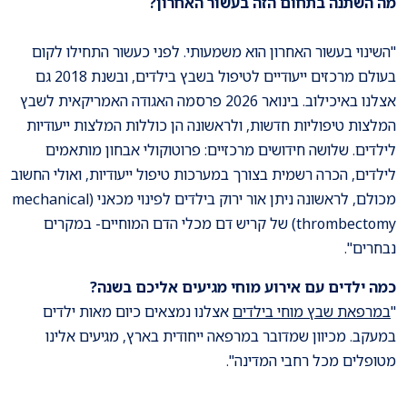
מה השתנה בתחום הזה בעשור האחרון?
"השינוי בעשור האחרון הוא משמעותי. לפני כעשור התחילו לקום
בעולם מרכזים ייעודיים לטיפול בשבץ בילדים, ובשנת 2018 גם
אצלנו באיכילוב. בינואר 2026 פרסמה האגודה האמריקאית לשבץ
המלצות טיפוליות חדשות, ולראשונה הן כוללות המלצות ייעודיות
לילדים. שלושה חידושים מרכזיים: פרוטוקולי אבחון מותאמים
לילדים, הכרה רשמית בצורך במערכות טיפול ייעודיות, ואולי החשוב
מכולם, לראשונה ניתן אור ירוק בילדים לפינוי מכאני (mechanical
thrombectomy) של קריש דם מכלי הדם המוחיים- במקרים
נבחרים".
כמה ילדים עם אירוע מוחי מגיעים אליכם בשנה?
"
במרפאת שבץ מוחי בילדים
אצלנו נמצאים כיום מאות ילדים
במעקב. מכיוון שמדובר במרפאה ייחודית בארץ, מגיעים אלינו
מטופלים מכל רחבי המדינה".