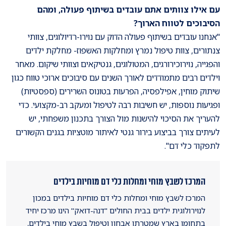
עם אילו צוותים אתם עובדים בשיתוף פעולה, ומהם
הסיבוכים לטווח הארוך?
"אנחנו עובדים בשיתוף פעולה הדוק עם נוירו-רדיולוגים, צוותי
צנתורים, צוות טיפול נמרץ ומחלקות האשפוז- מחלקת ילדים
והפגייה, נוירוכירורגים, המטולוגים, גנטיקאים וצוותי שיקום. מאחר
וילדים רבים מתמודדים לאורך השנים עם סיבוכים ארוכי טווח כגון
שיתוק מוחין, אפילפסיה, הפרעות בטונוס השרירים (ספסטיות)
ופגיעות נוספות, יש חשיבות רבה לטיפול ומעקב רב-מקצועי. כדי
להעריך את הסיכוי להישנות מול הצורך בתכנון משפחתי, יש
לעיתים צורך בביצוע בירור גנטי לאיתור מוטציות בגנים הקשורים
לתפקוד כלי דם".
המרכז לשבץ מוחי ומחלות כלי דם מוחיות בילדים
המרכז לשבץ מוחי ומחלות כלי דם מוחיות בילדים במכון
לנוירולוגית ילדים בבית החולים "דנה-דואק" הינו מרכז יחיד
בתחומו בארץ שמטרתו אבחון וטיפול בשבץ מוחי בילדים,