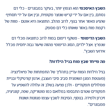
השבץ האיסכמי
הוא הנפוץ יותר, בעיקר במבוגרים - כלי דם
נסתם, בין אם על ידי קריש שנוצר מקומית, ובין אם על ידי תסחיף
שהגיע מאזור אחר בגוף, לרוב מהלב. התוצאה היא אוטם - מוות של
רקמת מוח באזור שאותו כלי דם מספק.
השבץ הדימומי
- משקף דימום במוח לרוב כתוצאה מכלי דם
שנפרץ. אצל ילדים, הסוג הדימומי מהווה שיעור גבוה יחסית מכלל
אירועי השבץ".
מה מייחד שבץ מוח בגיל הילדות?
בגיל הילדות המוח עדיין בתהליך של התפתחות של מיאלינציה
(מעטפת המגן השומנית סביב סיבי העצב), ארגון קורטיקלי ובניית
מסלולים תפקודיים - ולכן פגיעה בשלב זה עלולה להשפיע על
תפקודים שטרם התבססו במלואם כמו מוטוריקה, שפה, קוגניציה,
זיכרון ולמידה. בנוסף, הסיבות לשבץ עצמו מגוונות ושונות
ממבוגרים".