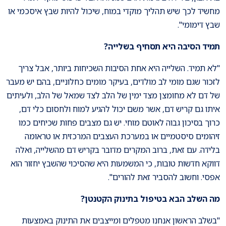
מחשיד לכך שיש תהליך מוקדי במוח, שיכול להיות שבץ איסכמי או
שבץ דימומי".
תמיד הסיבה היא תסחיף בשלייה?
"לא תמיד. השלייה היא אחת הסיבות השכיחות ביותר, אבל צריך
לזכור שגם מומי לב מולדים, בעיקר מומים כחלוניים, בהם יש מעבר
של דם לא מחומצן מצד ימין של הלב לצד שמאל של הלב, ולעיתים
איתו גם קריש דם, אשר משם יכול להגיע למוח ולחסום כלי דם,
כרוך בסיכון גבוה לאוטם מוחי. יש גם מצבים פחות שכיחים כמו
זיהומים סיסטמיים או במערכת העצבים המרכזית או טראומה
בלידה. עם זאת, ברוב המקרים מדובר בקריש דם מהשלייה, ואלה
דווקא חדשות טובות, כי המשמעות היא שהסיכוי שהשבץ יחזור הוא
אפסי. וחשוב להסביר זאת להורים".
מה השלב הבא בטיפול בתינוק הקטנטן?
"בשלב הראשון אנחנו מטפלים ומייצבים את התינוק באמצעות