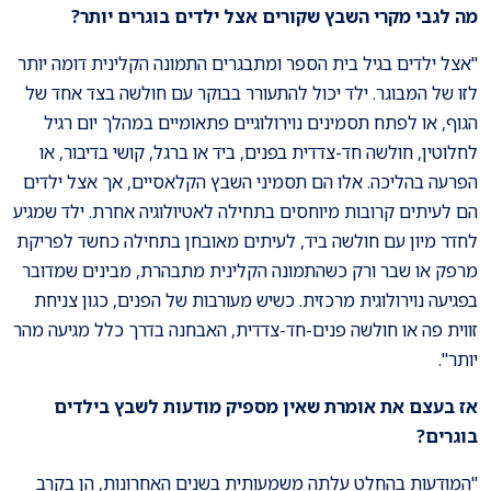
מה לגבי מקרי השבץ שקורים אצל ילדים בוגרים יותר?
"אצל ילדים בגיל בית הספר ומתבגרים התמונה הקלינית דומה יותר
לזו של המבוגר. ילד יכול להתעורר בבוקר עם חולשה בצד אחד של
הגוף, או לפתח תסמינים נוירולוגיים פתאומיים במהלך יום רגיל
לחלוטין, חולשה חד-צדדית בפנים, ביד או ברגל, קושי בדיבור, או
הפרעה בהליכה. אלו הם תסמיני השבץ הקלאסיים, אך אצל ילדים
הם לעיתים קרובות מיוחסים בתחילה לאטיולוגיה אחרת. ילד שמגיע
לחדר מיון עם חולשה ביד, לעיתים מאובחן בתחילה כחשד לפריקת
מרפק או שבר ורק כשהתמונה הקלינית מתבהרת, מבינים שמדובר
בפגיעה נוירולוגית מרכזית. כשיש מעורבות של הפנים, כגון צניחת
זווית פה או חולשה פנים-חד-צדדית, האבחנה בדרך כלל מגיעה מהר
יותר".
אז בעצם את אומרת שאין מספיק מודעות לשבץ בילדים
בוגרים?
"המודעות בהחלט עלתה משמעותית בשנים האחרונות, הן בקרב