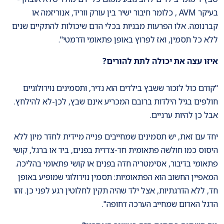
בעיקר AVM , כלומר חיבור ישיר בין עורק ווריד, אנוריזמה או
קברנומה. אלו הפרעות מבניות בכלי הדם שיכולות להתקיים שנים
ללא כל תסמין, ואז לפרוץ באופן פתאומי ודרמטי".
איזו עצה את יכולה לתת להורים?
"קודם כול לזכור ששבץ בילדים הוא נדיר, ותסמינים נוירולוגיים
חולפים בגיל הילדות ברובם המכריע אינם שבץ, לכן-לא להילחץ.
אבל כן להיות ערניים.
יחד עם זאת, יש תסמינים שמחייבים פנייה מיידית לחדר מיון ללא
היסוס כמו חולשה פתאומית חד-צדדית בפנים, ביד או ברגל, קושי
פתאומי בדיבור, אסימטריה חדה בפנים או קושי פתאומי בהליכה.
המאפיין החשוב הוא הפתאומיות: תסמין נוירולוגי שמופיע באופן
חד, ללא הדרגתיות, אצל ילד שהיה תקין לחלוטין רגע לפני כן. זהו
הדגל האדום שמחייב הערכה דחופה".