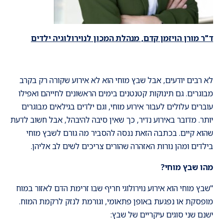
ד"ר מורן הויזמן קדם, מנהלת המכון לנוירולוגיה ילדים
לא רבים יודעים, אבל שבץ מוחי הוא לא אירוע שקורה רק בקרב
מבוגרים. גם תינוקות קטנטנים בימים הראשונים לחייהם ואפילו
עוברים עלולים לעבור אירוע מוחי, וגם ילדים בגילאים מבוגרים
יותר. מדובר באירוע נדיר, כך שאין סיבה להיבהל, אבל חשוב לדעת
שהוא קיים. בכתבה הזאת ננסה להסביר מה גורם לשבץ מוחי
בילדים ומהן נורות האזהרה שהורים צריכים לשים לב אליהן.
מהו שבץ מוחי?
"שבץ מוחי הוא אירוע נוירולוגי חריף שבו זרימת הדם לאזור במוח
מופסקת או נפגעת באופן פתאומי, וגורמת לנזק לרקמת המוח.
ישנם שני סוגים עיקריים של שבץ: