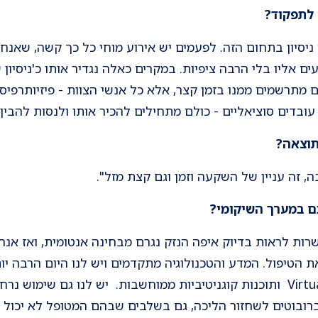
 לתפקוד?
בר הרבה ניסיון בתחום הזה. לפעמים יש אירוע מוחי כל כך קשה, ש
ם אליו בלי הרבה ציפיות. במקרים כאלה נגדיר אותו כ'ניסיון 
ם מתרשמים ממנו בזמן קצר, אלא כל אנשי הצוות - פיזיותרפיס
 עובדים סוציאליים - כולם מתחילים להכיר אותו ולנסות להבין
תוצאה
?
ה, זה עניין של השקעה וזמן וגם קצת מזל".
 במערך השיקומי?
שרות לראות בדיוק איפה הנזק נגרם מבחינה אנטומית, ואז אנח
 הטיפול. המדע והטכנולוגיה מתקדמים ויש לנו היום הרבה יותר
מוחי, טכנולוגיות כמו Virtual Reality ותוכנות קוגניטיביות ממוחשבות. יש לנו גם 
רובוטים לשחזור הליכה, גם בשלבים שבהם המטופל לא יכול ל