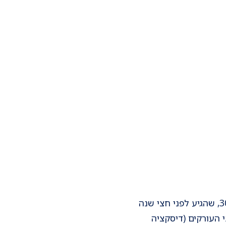
ביום שהגעתי לראיין את ד"ר אנה סז'ין היא בדיוק חזרה מביקור בחדרו של מטופל צעיר, כבן 30, שהגיע לפני חצי שנה
העורקים (דיסקציה