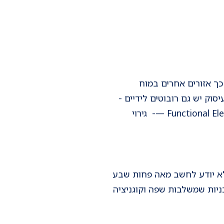
כך אזורים אחרים במוח
וק יש גם רובוטים לידיים -
יד משותקת יכולה לעבוד באמצעות הרובוט. בנוסף, אנחנו משתמשים ב־Functional Electrical Stimulation —- גירוי
 לא יודע לחשב מאה פחות שבע
ניות שמשלבות שפה וקוגניציה