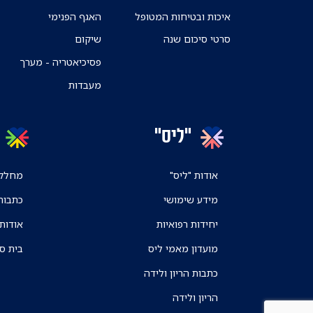
איכות ובטיחות המטופל
האגף הפנימי
סרטי סיכום שנה
שיקום
פסיכיאטריה - מערך
מעבדות
"ליס"
אודות "ליס"
מחלקו
מידע שימושי
כתבות
יחידות רפואיות
אודות
מועדון מאמי ליס
בית ס
כתבות הריון ולידה
הריון ולידה