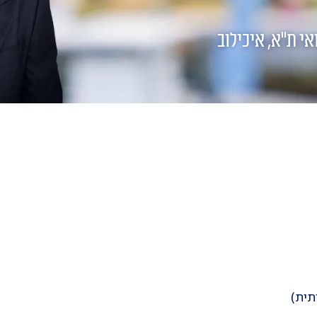
י ת"א, איכילוב
תית)