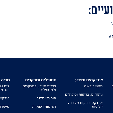
עיים:
A
אינדקסים ומידע
מטופלים ומבקרים
מדיה
חפש רופא.ה
שירות ומידע למבקרים
ליס טו
ולמטופלים
יוגב מ
ניתוחים, בדיקות וטיפולים
תור באיכילוב
פודקאס
אינדקס בדיקות מעבדה
קליניות
רשומות רפואיות
מישהו 