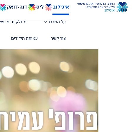
איכילוב
ליס
דנה-דואק
עוד
...
על המרכז
מחלקות ומרפאו
צור קשר
עמותת הידידים
פרופ' עמית