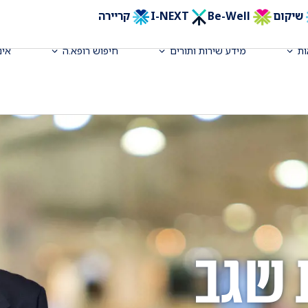
שיקום
Be-Well
I-NEXT
קריירה
ת
מידע שירות ותורים
חיפוש רופא.ה
אינ
 שגב