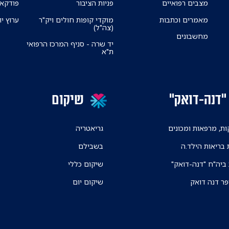
מצבים רפואיים
פניות הציבור
פודקאס
מאמרים וכתבות
מוקדי קופות חולים ויק"ר
ערוץ יו
(צה"ל)
מחשבונים
יד שרה - סניף המרכז הרפואי
ת"א
"דנה-דואק"
שיקום
ת, מרפאות ומכונים
גריאטריה
 בריאות הילד.ה
בשבילם
 ביה"ח "דנה-דואק"
שיקום כללי
פר דנה דואק
שיקום יום